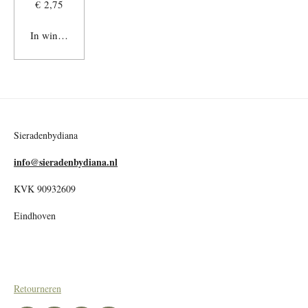
€ 2,75
In winkelwagen
Sieradenbydiana
info@sieradenbydiana.nl
KVK 90932609
Eindhoven
Retourneren