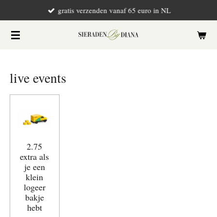
gratis verzenden vanaf 65 euro in NL
Ga
direct
naar
de
hoofdinhoud
live events
2.75
extra als
je een
klein
logeer
bakje
hebt