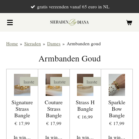
gratis verzenden vanaf 65 euro in NL
Ga
direct
naar
de
hoofdinhoud
Home
»
Sieraden
»
Dames
»
Armbanden goud
Armbanden Goud
laaste
laatste
laaste
Signature
Couture
Strass H
Sparkle
Strass
Strass
Bangle
Bow
Bangle
Bangle
Bangle
€ 16,99
€ 17,99
€ 17,99
€ 17,99
In winkelwagen
In winkelwagen
In winkelwagen
In winkelwage