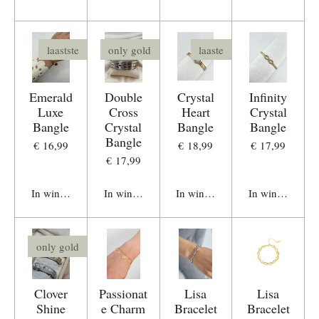
laastste
only gold
laaste
Emerald
Double
Crystal
Infinity
Luxe
Cross
Heart
Crystal
Bangle
Crystal
Bangle
Bangle
Bangle
€ 16,99
€ 18,99
€ 17,99
€ 17,99
In winkelwagen
In winkelwagen
In winkelwagen
In winkelwage
only gold
Clover
Passionat
Lisa
Lisa
Shine
e Charm
Bracelet
Bracelet