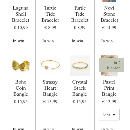
Laguna
Turtle
Turtle
Novi
Shell
Tide
Tide
Stone
Bracelet
Bracelet
Bracelet
Bracelet
€ 10,99
€ 8,99
€ 8,99
€ 14,99
In winkelwagen
In winkelwagen
In winkelwagen
In winkelwage
in 2
kleuren
Boho
Strassy
Crystal
Pastel
Coin
Heart
Stack
Print
Bangle
Bangle
Bangle
Bangle
€ 15,95
€ 13,99
€ 15,95
€ 13,99
In winkelwagen
In winkelwagen
In winkelwagen
In winkelwage