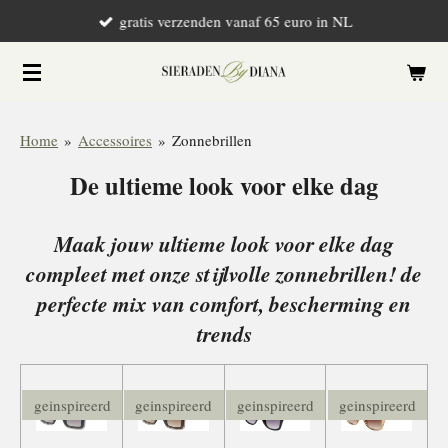
gratis verzenden vanaf 65 euro in NL
Ga
direct
naar
de
hoofdinhoud
Home
»
Accessoires
»
Zonnebrillen
De ultieme look voor elke dag
Maak jouw ultieme look voor elke dag
compleet met onze stijlvolle zonnebrillen! de
perfecte mix van comfort, bescherming en
trends
geinspireerd
geinspireerd
geinspireerd
geinspireerd