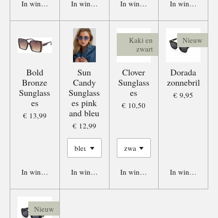
In winkelwagen
In winkelwagen
In winkelwagen
In winkelwage
Kaki en
Nieuw
zwart
Bold
Sun
Clover
Dorada
Bronze
Candy
Sunglass
zonnebril
Sunglass
Sunglass
es
€ 9,95
es
es pink
€ 10,50
and bleu
€ 13,99
€ 12,99
In winkelwagen
In winkelwagen
In winkelwagen
In winkelwage
Nieuw