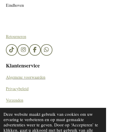
Eindhoven
Retourneren
T
I
F
W
i
n
a
h
k
s
c
a
Klantenservice
T
t
e
t
o
a
b
s
Algemene voorwaarden
k
g
o
A
r
o
p
Privacybeleid
a
k
p
m
Verzenden
Contact
Deze website maakt gebruik van cookies om uw
© 2023 - 2024 SieradenByDiana/ by Kemerinkdesign
ervaring te verbeteren en op maat gemaakte
advertenties weer te geven. Door op ‘Accepteren’ te
klikken, gaat u akkoord met het gebruik van alle