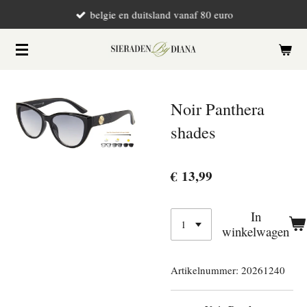
belgie en duitsland vanaf 80 euro
Ga
direct
naar
de
hoofdinhoud
Noir Panthera
shades
€ 13,99
In
winkelwagen
Artikelnummer:
20261240