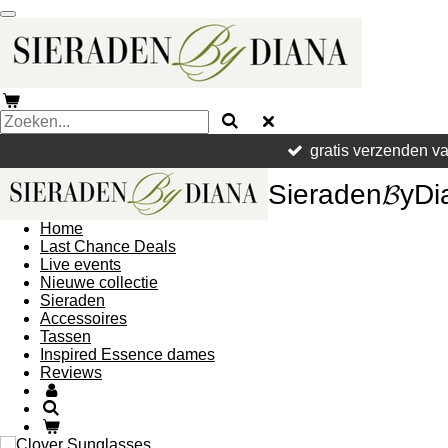
Ga
direct
naar
de
hoofdinhoud
gratis verzenden v
Sieraden𝓑yDi
Home
Last Chance Deals
Live events
Nieuwe collectie
Sieraden
Accessoires
Tassen
Inspired Essence dames
Reviews