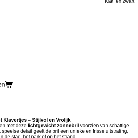
Kaki en zwart
en
Klavertjes – Stijlvol en Vrolijk
men met deze
lichtgewicht zonnebril
voorzien van schattige
t speelse detail geeft de bril een unieke en frisse uitstraling,
n de stad, het park of op het strand.