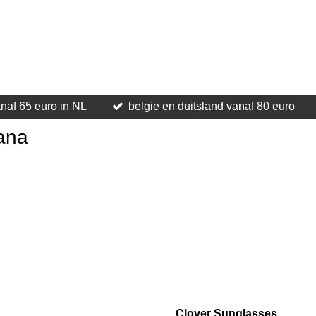
anaf 65 euro in NL
belgie en duitsland vanaf 80 euro
ana
Clover Sunglasses