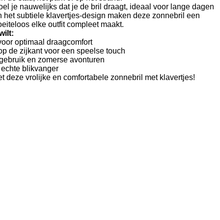
oel je nauwelijks dat je de bril draagt, ideaal voor lange dagen
n het subtiele klavertjes-design maken deze zonnebril een
eiteloos elke outfit compleet maakt.
ilt:
voor optimaal draagcomfort
op de zijkant voor een speelse touch
s gebruik en zomerse avonturen
n echte blikvanger
et deze vrolijke en comfortabele zonnebril met klavertjes!