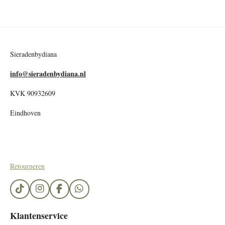
Sieradenbydiana
info@sieradenbydiana.nl
KVK 90932609
Eindhoven
Retourneren
T
I
F
W
i
n
a
h
k
s
c
a
Klantenservice
T
t
e
t