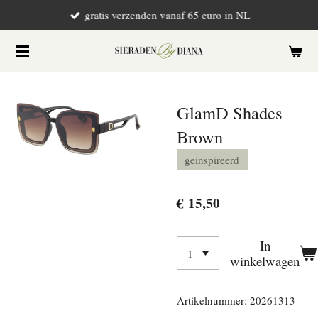
gratis verzenden vanaf 65 euro in NL
Ga
direct
naar
de
hoofdinhoud
GlamD Shades
Brown
geinspireerd
€ 15,50
In
winkelwagen
Artikelnummer:
20261313