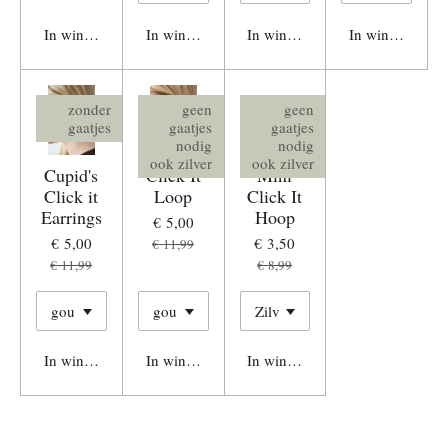
In winkelwagen
In winkelwagen
In winkelwagen
In winkelwage
zonder
geen
geen
gaatjes
gaatjes
gaatjes
nodig
nodig
ook zilver
ook zilver
Cupid's
Click It
Mini
Click it
Loop
Click It
Earrings
Hoop
€ 5,00
€ 5,00
€ 3,50
€ 11,99
€ 11,99
€ 8,99
In winkelwagen
In winkelwagen
In winkelwagen