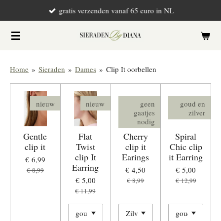
gratis verzenden vanaf 65 euro in NL
Ga
direct
naar
de
hoofdinhoud
Home
»
Sieraden
»
Dames
»
Clip It oorbellen
nieuw
nieuw
geen
goud en
gaatjes
zilver
nodig
Gentle
Flat
Cherry
Spiral
clip it
Twist
clip it
Chic clip
clip It
Earings
it Earring
€ 6,99
Earring
€ 4,50
€ 5,00
€ 8,99
€ 5,00
€ 8,99
€ 12,99
€ 11,99