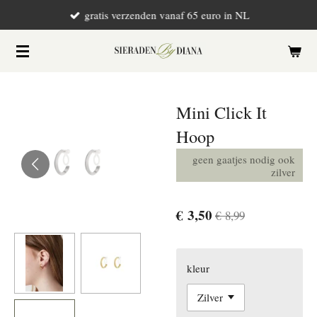
gratis verzenden vanaf 65 euro in NL
Ga
direct
naar
de
hoofdinhoud
Mini Click It
Hoop
geen gaatjes nodig ook
zilver
€ 3,50
€ 8,99
kleur