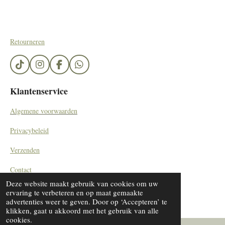
Retourneren
T
I
F
W
i
n
a
h
k
s
c
a
Klantenservice
T
t
e
t
o
a
b
s
Algemene voorwaarden
k
g
o
A
r
o
p
Privacybeleid
a
k
p
m
Verzenden
Contact
© 2023 - 2024 SieradenByDiana/ by Kemerinkdesign
Deze website maakt gebruik van cookies om uw
ervaring te verbeteren en op maat gemaakte
advertenties weer te geven. Door op ‘Accepteren’ te
klikken, gaat u akkoord met het gebruik van alle
cookies.