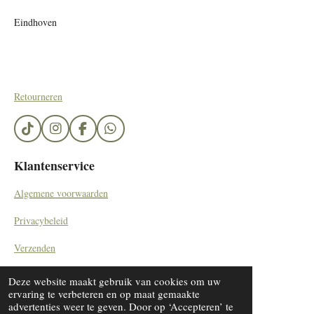
Eindhoven
Retourneren
T
I
F
W
i
n
a
h
k
s
c
a
Klantenservice
T
t
e
t
o
a
b
s
Algemene voorwaarden
k
g
o
A
r
o
p
Privacybeleid
a
k
p
m
Verzenden
Contact
Deze website maakt gebruik van cookies om uw
© 2023 - 2024 SieradenByDiana/ by Kemerinkdesign
ervaring te verbeteren en op maat gemaakte
advertenties weer te geven. Door op ‘Accepteren’ te