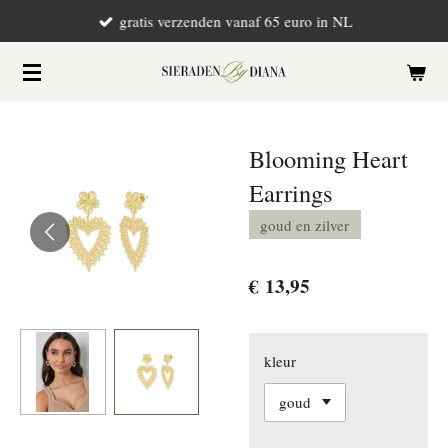
gratis verzenden vanaf 65 euro in NL
Ga
direct
naar
de
hoofdinhoud
Blooming Heart
Earrings
goud en zilver
€ 13,95
kleur