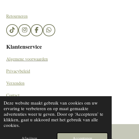
Retourneren
T
I
F
W
i
n
a
h
k
s
c
a
Klantenservice
T
t
e
t
o
a
b
s
Algemene voorwaarden
k
g
o
A
r
o
p
Privacybeleid
a
k
p
m
Verzenden
Contact
Deze website maakt gebruik van cookies om uw
© 2023 - 2024 SieradenByDiana/ by Kemerinkdesign
ervaring te verbeteren en op maat gemaakte
advertenties weer te geven. Door op ‘Accepteren’ te
klikken, gaat u akkoord met het gebruik van alle
cookies.
Afwijzen
Accepteren