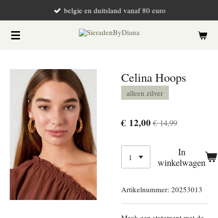
belgie en duitsland vanaf 80 euro
Ga
direct
naar
de
hoofdinhoud
Celina Hoops
alleen zilver
€ 12,00
€ 14,99
In
winkelwagen
Artikelnummer:
20253013
Maak een statement met de