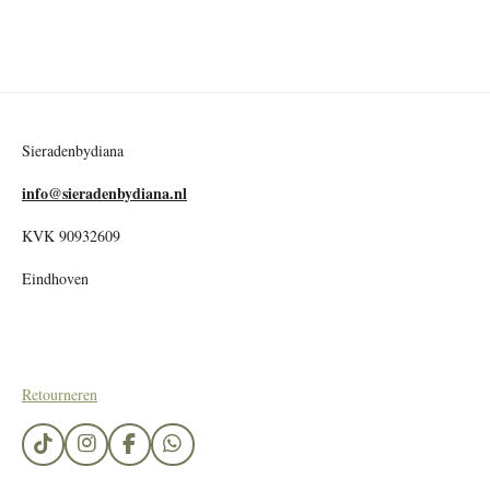
Sieradenbydiana
info@sieradenbydiana.nl
KVK 90932609
Eindhoven
Retourneren
T
I
F
W
i
n
a
h