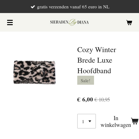
gratis verzenden vanaf 65 euro in NL
Ga
direct
naar
de
hoofdinhoud
Cozy Winter
Brede Luxe
Hoofdband
Sale!
€ 6,00
€ 10,95
In
winkelwagen