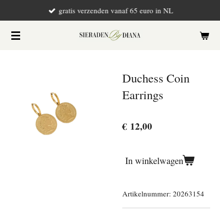
gratis verzenden vanaf 65 euro in NL
Ga
direct
naar
de
hoofdinhoud
Duchess Coin
Earrings
€ 12,00
In winkelwagen
Artikelnummer:
20263154