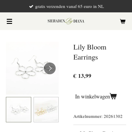
gratis verzenden vanaf 65 euro in NL
Ga
direct
naar
de
hoofdinhoud
Lily Bloom
Earrings
€ 13,99
In winkelwagen
Artikelnummer:
20261302