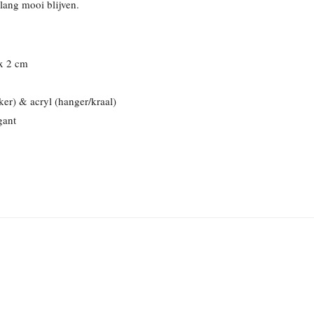
 lang mooi blijven.
x 2 cm
ker) & acryl (hanger/kraal)
gant