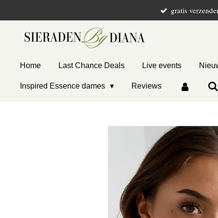
gratis verzende
Ga
direct
naar
de
hoofdinhoud
Home
Last Chance Deals
Live events
Nieuw
Inspired Essence dames
Reviews