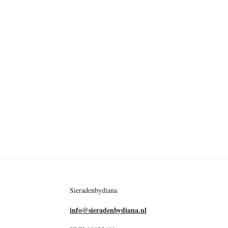
Sieradenbydiana
info@sieradenbydiana.nl