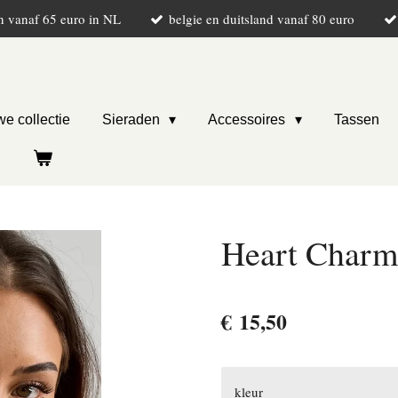
n vanaf 65 euro in NL
belgie en duitsland vanaf 80 euro
e collectie
Sieraden
Accessoires
Tassen
Heart Charm
€ 15,50
kleur