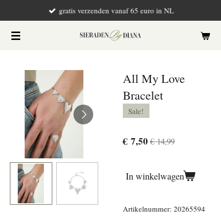
gratis verzenden vanaf 65 euro in NL
Ga
direct
naar
de
hoofdinhoud
All My Love
Bracelet
Sale!
€ 7,50
€ 14,99
In winkelwagen
Artikelnummer:
20265594