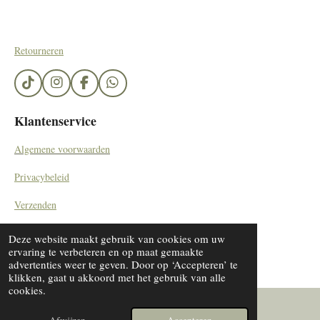
Retourneren
T
I
F
W
i
n
a
h
k
s
c
a
Klantenservice
T
t
e
t
o
a
b
s
Algemene voorwaarden
k
g
o
A
r
o
p
Privacybeleid
a
k
p
m
Verzenden
Contact
Deze website maakt gebruik van cookies om uw
© 2023 - 2024 SieradenByDiana/ by Kemerinkdesign
ervaring te verbeteren en op maat gemaakte
advertenties weer te geven. Door op ‘Accepteren’ te
klikken, gaat u akkoord met het gebruik van alle
cookies.