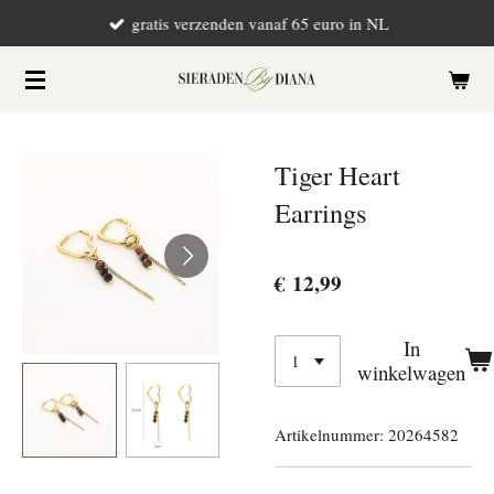
gratis verzenden vanaf 65 euro in NL
Ga
direct
naar
de
hoofdinhoud
Tiger Heart
Earrings
€ 12,99
In
winkelwagen
Artikelnummer:
20264582