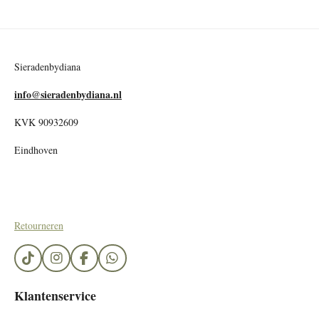
Sieradenbydiana
info@sieradenbydiana.nl
KVK 90932609
Eindhoven
Retourneren
T
I
F
W
i
n
a
h
k
s
c
a
Klantenservice
T
t
e
t
o
a
b
s