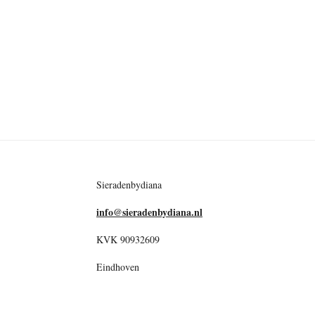
Sieradenbydiana
info@sieradenbydiana.nl
KVK 90932609
Eindhoven