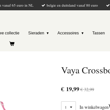
n vanaf 65 euro in NL
belgie en duitsland vanaf 80 euro
e collectie
Sieraden
Accessoires
Tassen
Vaya Crossb
€ 19,99
€ 32,99
In winkelwagen