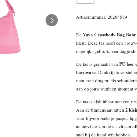
Artikelnummer:
20264589
Vaya Crossbody Bag Baby
De
kleur. Deze tas heeft een vrouwel
dagelijks gebruik, een dagje sh
PU leer
De tas is gemaakt van
e
hardware
. Dankzij de verstel
manieren dragen: als schouderta
aan op jouw outfit en moment v
De tas is afsluitbaar met een ri
2 kle
Aan de binnenkant zitten
voor bijvoorbeeld je pasjes, lip
af
achterzijde van de tas zit een
snel bij de hand wilt hebben.