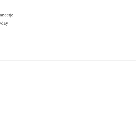
nneetje
ryday