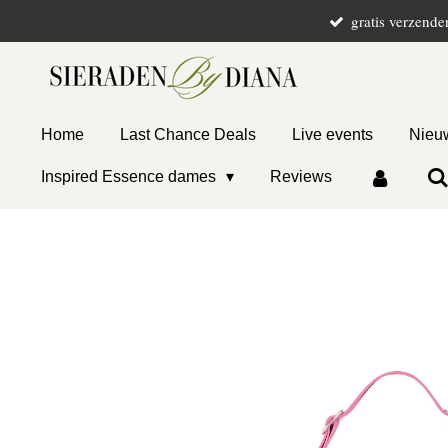
gratis verzende
Ga
direct
naar
de
hoofdinhoud
Home
Last Chance Deals
Live events
Nieuw
Inspired Essence dames
Reviews