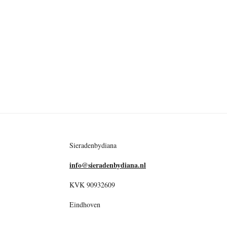
Sieradenbydiana
info@sieradenbydiana.nl
KVK 90932609
Eindhoven