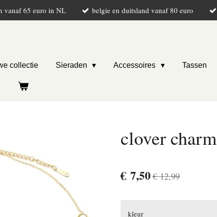
n vanaf 65 euro in NL
belgie en duitsland vanaf 80 euro
e collectie
Sieraden
Accessoires
Tassen
clover charm
€ 7,50
€ 12,99
kleur