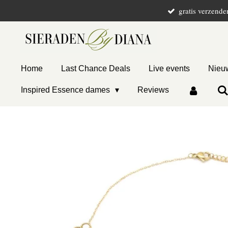
gratis verzende
Ga
direct
naar
de
hoofdinhoud
Home
Last Chance Deals
Live events
Nieuw
Inspired Essence dames
Reviews