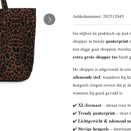
Artikelnummer:
202512045
Ga stijlvol én praktisch op pad
panterprint
shopper in trendy
i
een dagje gaat shoppen, boods
extra grote shopper tas
biedt 
De shopper is uitgevoerd in e
ademende stof
, waardoor hij li
hengsels zorgen ervoor dat je de
wanneer hij goed gevuld is.
XL-formaat
✔️
– ideaal voor 
Trendy panterprint
✔️
– stoer 
Lichtgewicht & ademend m
✔️
Stevige hengsels
✔️
– duurzaam 