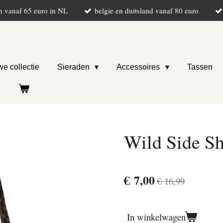
n vanaf 65 euro in NL
belgie en duitsland vanaf 80 euro
e collectie
Sieraden
Accessoires
Tassen
Wild Side S
€ 7,00
€ 16,99
In winkelwagen