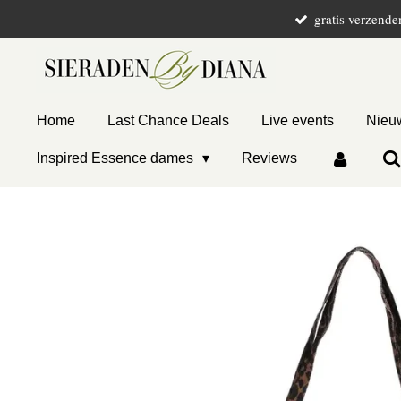
gratis verzende
Ga
direct
naar
de
hoofdinhoud
Home
Last Chance Deals
Live events
Nieuw
Inspired Essence dames
Reviews