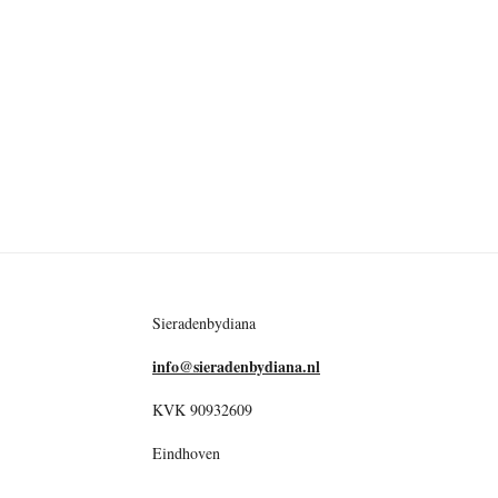
Sieradenbydiana
info@sieradenbydiana.nl
KVK 90932609
Eindhoven