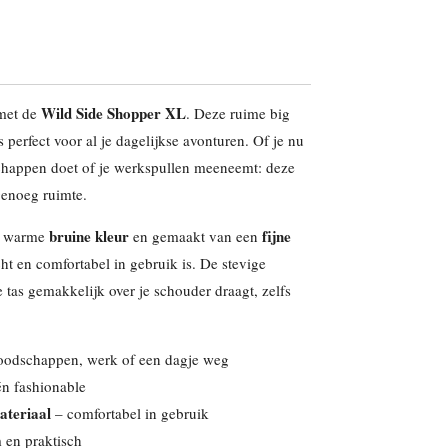
Wild Side Shopper XL
 met de
. Deze ruime big
s perfect voor al je dagelijkse avonturen. Of je nu
chappen doet of je werkspullen meeneemt: deze
genoeg ruimte.
bruine kleur
fijne
en warme
en gemaakt van een
cht en comfortabel in gebruik is. De stevige
 tas gemakkelijk over je schouder draagt, zelfs
boodschappen, werk of een dagje weg
én fashionable
ateriaal
– comfortabel in gebruik
en praktisch