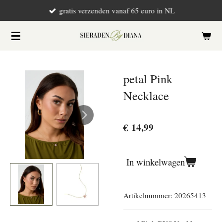
gratis verzenden vanaf 65 euro in NL
Ga
direct
naar
de
hoofdinhoud
petal Pink
Necklace
€ 14,99
In winkelwagen
Artikelnummer:
20265413