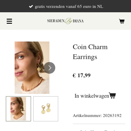
gratis verzenden vanaf 65 euro in NL
Ga
direct
naar
de
hoofdinhoud
Coin Charm
Earrings
€ 17,99
In winkelwagen
Artikelnummer:
20263192