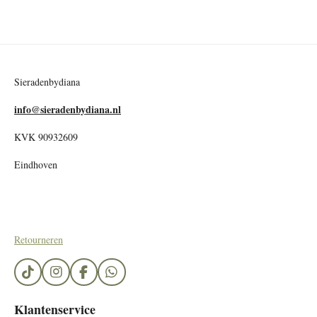
Sieradenbydiana
info@sieradenbydiana.nl
KVK 90932609
Eindhoven
Retourneren
T
I
F
W
i
n
a
h
k
s
c
a
Klantenservice
T
t
e
t