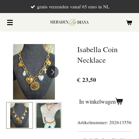
gratis verzenden vanaf 65 euro in NL
Ga
direct
naar
de
hoofdinhoud
Isabella Coin
Necklace
€ 23,50
In winkelwagen
Artikelnummer:
202613556