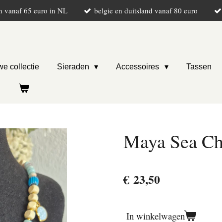
n vanaf 65 euro in NL
belgie en duitsland vanaf 80 euro
e collectie
Sieraden
Accessoires
Tassen
Maya Sea Ch
€ 23,50
In winkelwagen