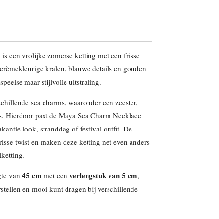
e
is een vrolijke zomerse ketting met een frisse
crèmekleurige kralen, blauwe details en gouden
peelse maar stijlvolle uitstraling.
schillende sea charms, waaronder een zeester,
ls. Hierdoor past de Maya Sea Charm Necklace
akantie look, stranddag of festival outfit. De
risse twist en maken deze ketting net even anders
ketting.
45 cm
verlengstuk van 5 cm
gte van
met een
,
rstellen en mooi kunt dragen bij verschillende