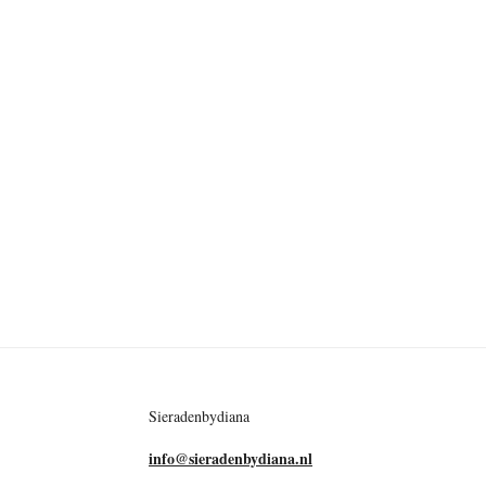
Sieradenbydiana
info@sieradenbydiana.nl