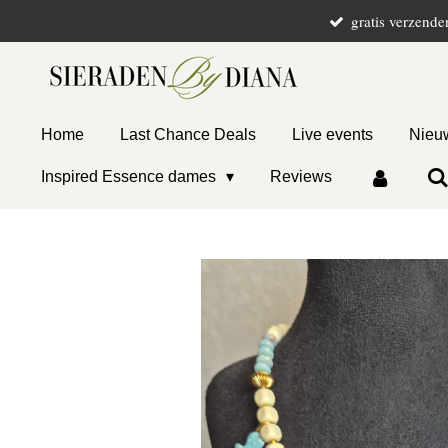
gratis verzende
Ga
direct
naar
de
hoofdinhoud
Home
Last Chance Deals
Live events
Nieuw
Inspired Essence dames
Reviews