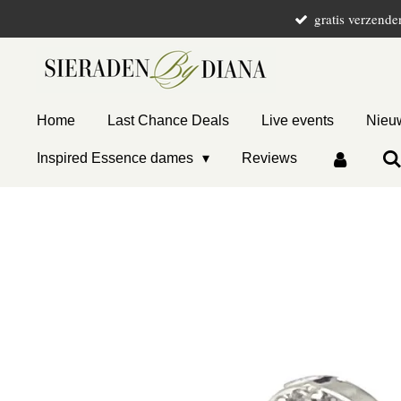
gratis verzende
Ga
direct
naar
de
hoofdinhoud
Home
Last Chance Deals
Live events
Nieuw
Inspired Essence dames
Reviews