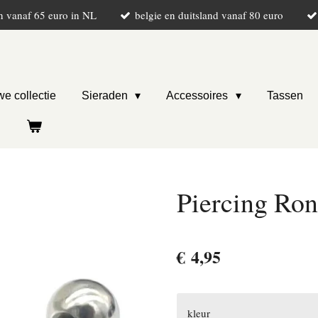
n vanaf 65 euro in NL
belgie en duitsland vanaf 80 euro
e collectie
Sieraden
Accessoires
Tassen
Piercing Ron
€ 4,95
kleur