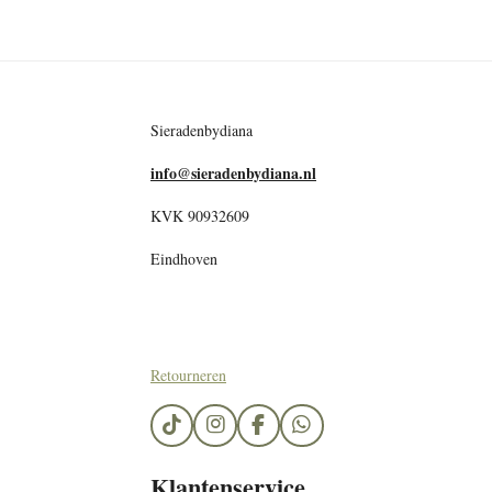
Sieradenbydiana
info@sieradenbydiana.nl
KVK 90932609
Eindhoven
Retourneren
T
I
F
W
i
n
a
h
k
s
c
a
Klantenservice