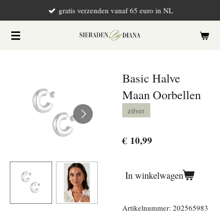
gratis verzenden vanaf 65 euro in NL
Ga
direct
naar
de
hoofdinhoud
Basic Halve
Maan Oorbellen
zilver
€ 10,99
In winkelwagen
Artikelnummer:
202565983