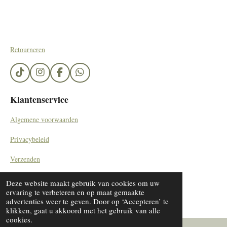
Retourneren
T
I
F
W
i
n
a
h
k
s
c
a
Klantenservice
T
t
e
t
o
a
b
s
Algemene voorwaarden
k
g
o
A
r
o
p
Privacybeleid
a
k
p
m
Verzenden
Contact
Deze website maakt gebruik van cookies om uw
© 2023 - 2024 SieradenByDiana/ by Kemerinkdesign
ervaring te verbeteren en op maat gemaakte
advertenties weer te geven. Door op ‘Accepteren’ te
klikken, gaat u akkoord met het gebruik van alle
cookies.