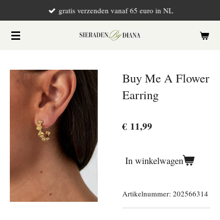
gratis verzenden vanaf 65 euro in NL
Ga
direct
naar
de
hoofdinhoud
Buy Me A Flower
Earring
€ 11,99
In winkelwagen
Artikelnummer:
202566314