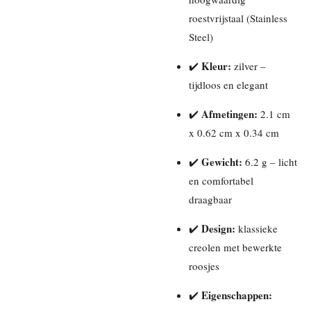
roestvrijstaal (Stainless
Steel)
Kleur:
✔️
zilver –
tijdloos en elegant
Afmetingen:
✔️
2.1 cm
x 0.62 cm x 0.34 cm
Gewicht:
✔️
6.2 g – licht
en comfortabel
draagbaar
Design:
✔️
klassieke
creolen met bewerkte
roosjes
Eigenschappen:
✔️