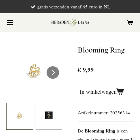
gratis verzenden vanaf 65 euro in NL
Ga
direct
naar
de
hoofdinhoud
Blooming Ring
€ 9,99
In winkelwagen
Artikelnummer:
20256314
Blooming Ring
De
is een
elegant sieraad geïnspireerd