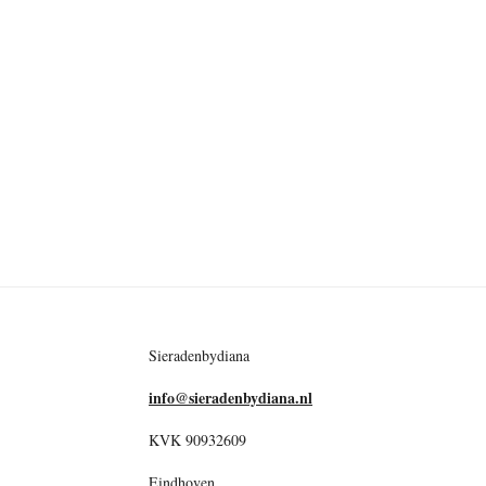
Sieradenbydiana
info@sieradenbydiana.nl
KVK 90932609
Eindhoven