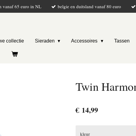
n vanaf 65 euro in NL
belgie en duitsland vanaf 80 euro
e collectie
Sieraden
Accessoires
Tassen
Twin Harmon
€ 14,99
kleur