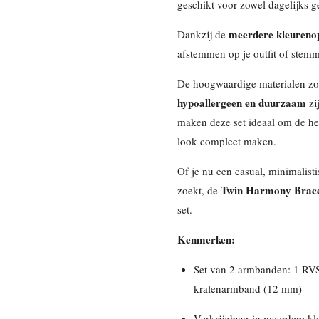
geschikt voor zowel dagelijks g
meerdere kleurenop
Dankzij de
afstemmen op je outfit of stem
De hoogwaardige materialen zo
hypoallergeen en duurzaam
zi
maken deze set ideaal om de hele
look compleet maken.
Of je nu een casual, minimalistis
Twin Harmony Brace
zoekt, de
set.
Kenmerken:
Set van 2 armbanden: 1 RVS
kralenarmband (12 mm)
Verkrijgbaar in meerdere kl