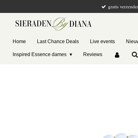
gratis verzende
Ga
direct
naar
de
hoofdinhoud
Home
Last Chance Deals
Live events
Nieuw
Inspired Essence dames
Reviews