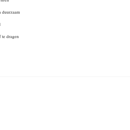
en duurzaam
l
f te dragen