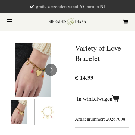
gratis verzenden vanaf 65 euro in NL
Ga
direct
naar
de
hoofdinhoud
Variety of Love
Bracelet
€ 14,99
In winkelwagen
Artikelnummer:
20267008