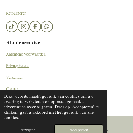
Retourneren
T
I
F
W
i
n
a
h
k
s
c
a
Klantenservice
T
t
e
t
o
a
b
s
Algemene voorwaarden
k
g
o
A
r
o
p
Privacybeleid
a
k
p
m
Verzenden
Contact
Deze website maakt gebruik van cookies om uw
© 2023 - 2024 SieradenByDiana/ by Kemerinkdesign
ervaring te verbeteren en op maat gemaakte
advertenties weer te geven. Door op ‘Accepteren’ te
klikken, gaat u akkoord met het gebruik van alle
cookies.
Afwijzen
Accepteren
E-mailadres
Instagram