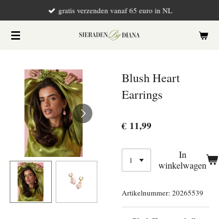
gratis verzenden vanaf 65 euro in NL
Ga
direct
naar
de
hoofdinhoud
Blush Heart
Earrings
€ 11,99
In
winkelwagen
Artikelnummer:
20265539