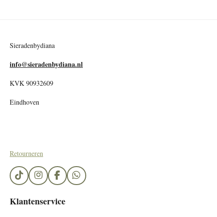
Sieradenbydiana
info@sieradenbydiana.nl
KVK 90932609
Eindhoven
Retourneren
T
I
F
W
i
n
a
h
k
s
c
a
Klantenservice
T
t
e
t
o
a
b
s