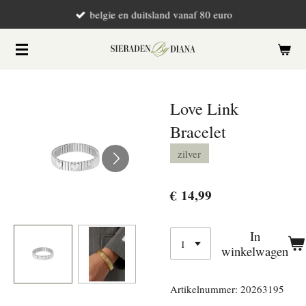
belgie en duitsland vanaf 80 euro
Ga
direct
naar
de
hoofdinhoud
Love Link
Bracelet
zilver
€ 14,99
In
winkelwagen
Artikelnummer:
20263195