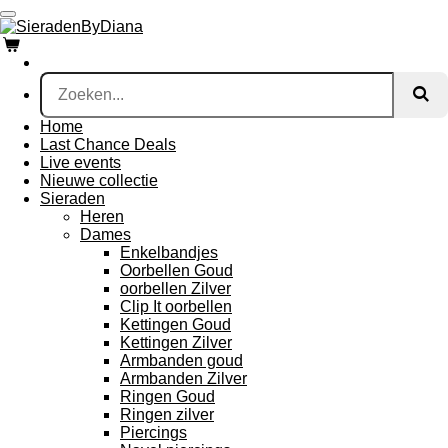
Ga
direct
naar
de
hoofdinhoud
Home
Last Chance Deals
Live events
Nieuwe collectie
Sieraden
Heren
Dames
Enkelbandjes
Oorbellen Goud
oorbellen Zilver
Clip It oorbellen
Kettingen Goud
Kettingen Zilver
Armbanden goud
Armbanden Zilver
Ringen Goud
Ringen zilver
Piercings