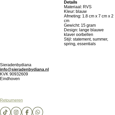
Details
Materiaal: RVS
Kleur: blauw
Afmeting: 1.8 cm x 7 cm x 2
cm
Gewicht: 15 gram
Design: lange blauwe
klaver oorbellen
Stijl: statement, summer,
spring, essentials
Sieradenbydiana
info@sieradenbydiana.nl
KVK 90932609
Eindhoven
Retourneren
T
I
F
W