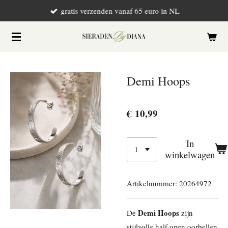
gratis verzenden vanaf 65 euro in NL
Ga
direct
naar
de
hoofdinhoud
Demi Hoops
€ 10,99
In
winkelwagen
Artikelnummer:
20264972
Demi Hoops
De
zijn
stijlvolle half open oorbellen