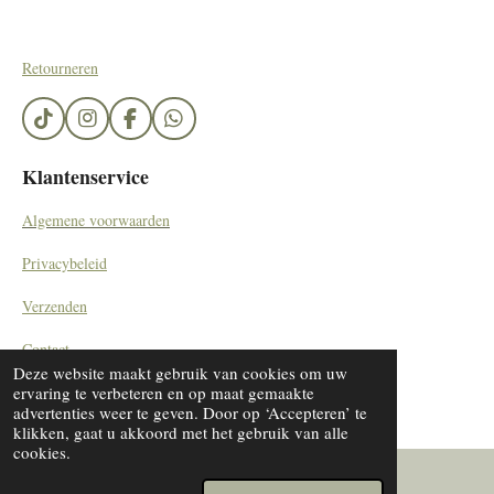
Retourneren
T
I
F
W
i
n
a
h
k
s
c
a
Klantenservice
T
t
e
t
o
a
b
s
Algemene voorwaarden
k
g
o
A
r
o
p
Privacybeleid
a
k
p
m
Verzenden
Contact
Deze website maakt gebruik van cookies om uw
© 2023 - 2024 SieradenByDiana/ by Kemerinkdesign
ervaring te verbeteren en op maat gemaakte
advertenties weer te geven. Door op ‘Accepteren’ te
klikken, gaat u akkoord met het gebruik van alle
cookies.