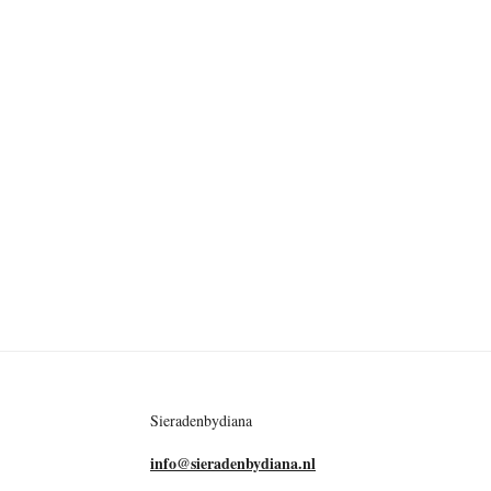
Sieradenbydiana
info@sieradenbydiana.nl