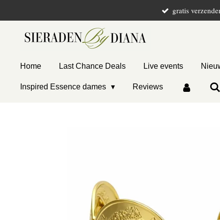
gratis verzende
Ga
direct
naar
de
hoofdinhoud
Home
Last Chance Deals
Live events
Nieuw
Inspired Essence dames
Reviews