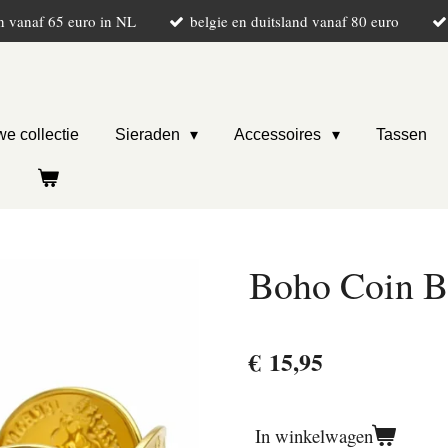
n vanaf 65 euro in NL
belgie en duitsland vanaf 80 euro
e collectie
Sieraden
Accessoires
Tassen
Boho Coin B
€ 15,95
In winkelwagen