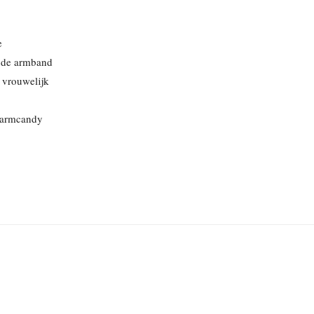
e
in de armband
n vrouwelijk
 armcandy