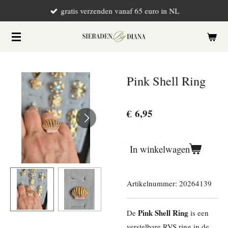
gratis verzenden vanaf 65 euro in NL
Ga
direct
naar
de
hoofdinhoud
Pink Shell Ring
€ 6,95
In winkelwagen
Artikelnummer:
20264139
Pink Shell Ring
De
is een
verstelbare RVS ring in de