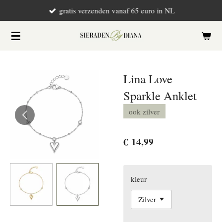
gratis verzenden vanaf 65 euro in NL
Ga
direct
naar
de
hoofdinhoud
Lina Love
Sparkle Anklet
ook zilver
€ 14,99
kleur