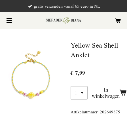
gratis verzenden vanaf 65 euro in NL
Ga
direct
naar
de
hoofdinhoud
Yellow Sea Shell
Anklet
€ 7,99
In
winkelwagen
Artikelnummer:
202649875