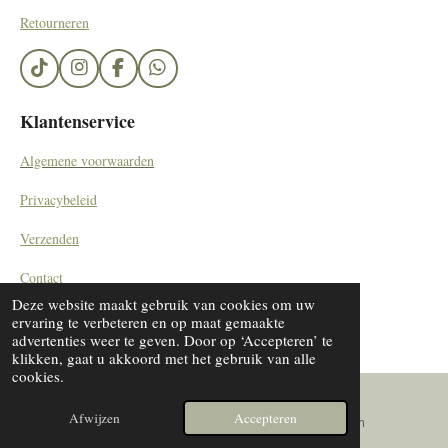
Retourneren
T
I
F
W
i
n
a
h
k
s
c
a
Klantenservice
T
t
e
t
o
a
b
s
Algemene voorwaarden
k
g
o
A
r
o
p
Privacybeleid
a
k
p
m
Verzenden
Contact
© 2023 - 2024 SieradenByDiana/ by Kemerinkdesign
Deze website maakt gebruik van cookies om uw
ervaring te verbeteren en op maat gemaakte
advertenties weer te geven. Door op ‘Accepteren’ te
klikken, gaat u akkoord met het gebruik van alle
cookies.
Afwijzen
Accepteren
E-mailadres
Instagram