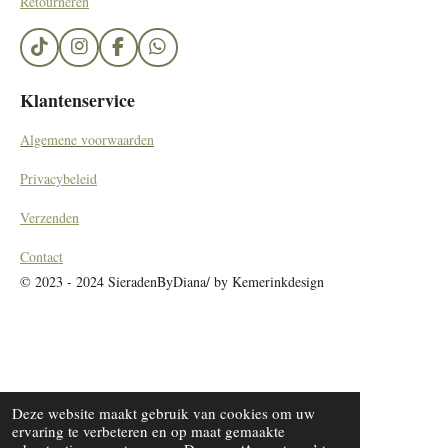
Retourneren
T
I
F
W
i
n
a
h
k
s
c
a
Klantenservice
T
t
e
t
o
a
b
s
Algemene voorwaarden
k
g
o
A
r
o
p
Privacybeleid
a
k
p
m
Verzenden
Contact
© 2023 - 2024 SieradenByDiana/ by Kemerinkdesign
Deze website maakt gebruik van cookies om uw
ervaring te verbeteren en op maat gemaakte