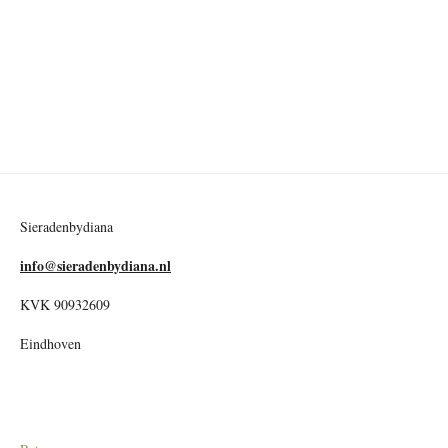
Sieradenbydiana
info@sieradenbydiana.nl
KVK 90932609
Eindhoven