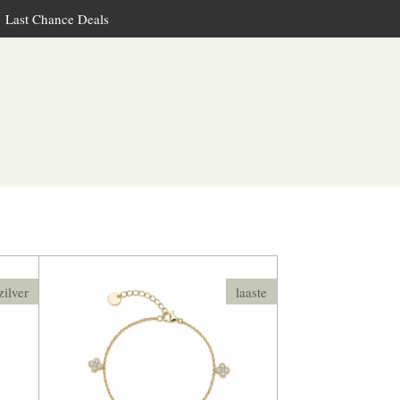
Last Chance Deals
zilver
laaste