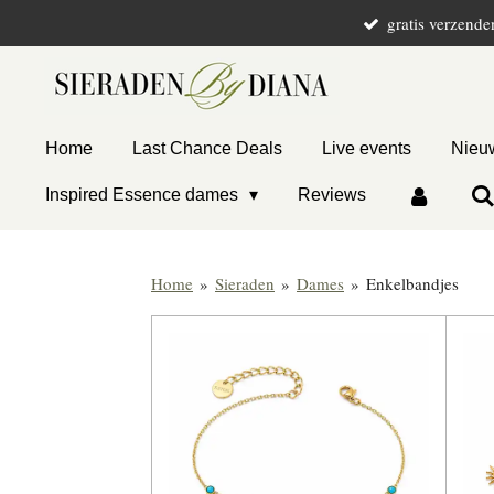
gratis verzende
Ga
direct
naar
de
hoofdinhoud
Home
Last Chance Deals
Live events
Nieuw
Inspired Essence dames
Reviews
Home
»
Sieraden
»
Dames
»
Enkelbandjes