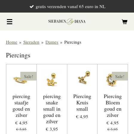
gratis verzenden vanaf 65 euro in NL
Ga
direct
naar
de
hoofdinhoud
Home
»
Sieraden
»
Dames
»
Piercings
Piercings
Sale!
Sale!
piercing
piercing
Piercing
Piercing
staafje
snake
Kruis
Bloem
goud en
small in
small
goud en
zilver
goud en
zilver
€ 4,95
zilver
€ 4,95
€ 4,95
€ 3,95
€ 5,95
€ 5,95