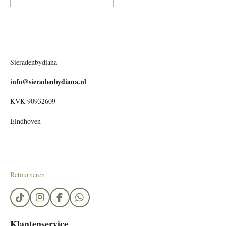
Sieradenbydiana
info@sieradenbydiana.nl
KVK 90932609
Eindhoven
Retourneren
T
I
F
W
i
n
a
h
k
s
c
a
Klantenservice