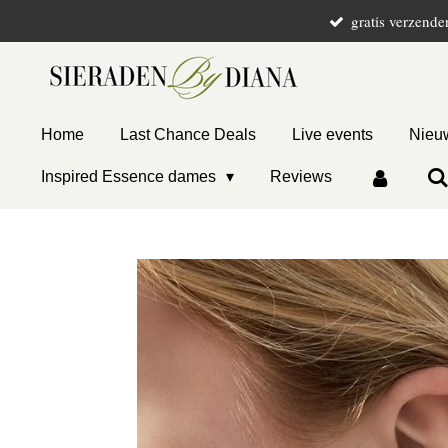
gratis verzende
Ga
direct
naar
de
hoofdinhoud
Home
Last Chance Deals
Live events
Nieuw
Inspired Essence dames
Reviews