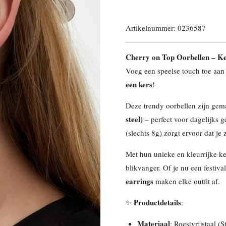
Artikelnummer:
0236587
Cherry on Top Oorbellen – Ker
Voeg een speelse touch toe aan
een kers
!
Deze trendy oorbellen zijn ge
steel)
– perfect voor dagelijks 
(slechts 8g) zorgt ervoor dat je
Met hun unieke en kleurrijke k
blikvanger. Of je nu een festiva
earrings
maken elke outfit af.
Productdetails
✨
:
Materiaal
: Roestvrijstaal (S