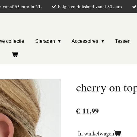
n vanaf 65 euro in NL
belgie en duitsland vanaf 80 euro
e collectie
Sieraden
Accessoires
Tassen
cherry on to
€ 11,99
In winkelwagen