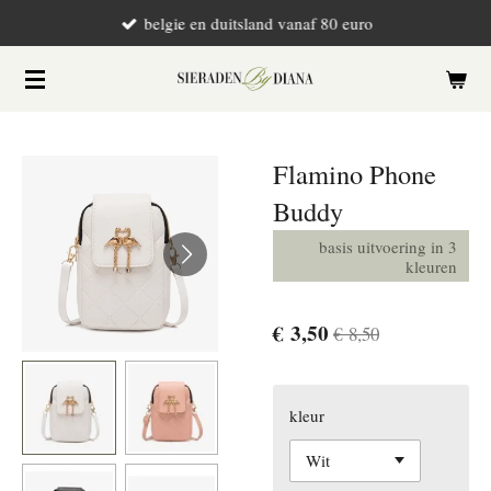
belgie en duitsland vanaf 80 euro
Ga
direct
naar
de
hoofdinhoud
Flamino Phone
Buddy
basis uitvoering in 3
kleuren
€ 3,50
€ 8,50
kleur