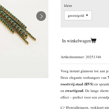
kleur
In winkelwagen
Artikelnummer:
20251346
Voeg instant glamour toe aan j
Deze elegante oorhangers van
roestvrij staal (RVS)
en sprank
zwart/goud
en
. De lange sliert
effect – perfect voor een avondje
👉 Hypoallergeen, verkleurt niet