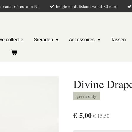
n vanaf 65 euro in NL
belgie en duitsland vanaf 80 euro
e collectie
Sieraden
Accessoires
Tassen
Divine Drape
green only
€ 5,00
€ 15,50