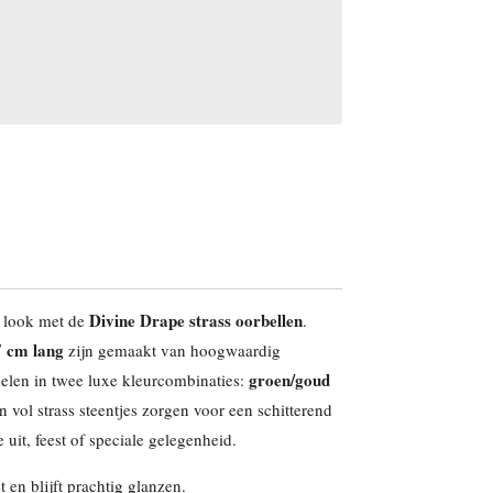
Divine Drape strass oorbellen
e look met de
.
7 cm lang
zijn gemaakt van hoogwaardig
groen/goud
elen in twee luxe kleurcombinaties:
en vol strass steentjes zorgen voor een schitterend
 uit, feest of speciale gelegenheid.
 en blijft prachtig glanzen.