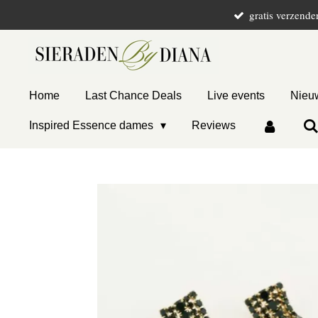
gratis verzende
Ga
direct
naar
de
hoofdinhoud
Home
Last Chance Deals
Live events
Nieuw
Inspired Essence dames
Reviews