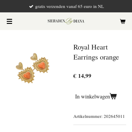
gratis verzenden vanaf 65 euro in NL
Ga
direct
naar
de
hoofdinhoud
Royal Heart
Earrings orange
€ 14,99
In winkelwagen
Artikelnummer:
202645011