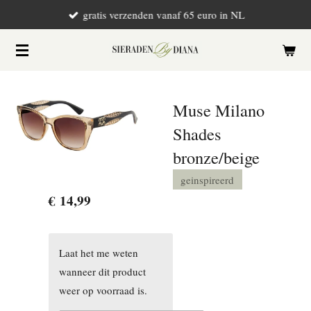
gratis verzenden vanaf 65 euro in NL
Ga
direct
naar
de
hoofdinhoud
Muse Milano
Shades
bronze/beige
geinspireerd
€ 14,99
Laat het me weten
wanneer dit product
weer op voorraad is.