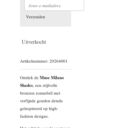
Verzenden
Uitverkocht
Artikelnummer:
20264001
Muse Milano
Ontdek de
Shades
, een stijlvolle
bronzen zonnebril met
verfijnde gouden details
geïnspireerd op high-
fashion designs.
Het subtiele goudaccent aan