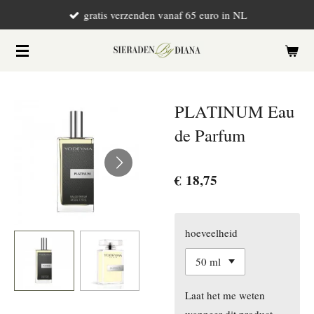
gratis verzenden vanaf 65 euro in NL
Ga
direct
naar
de
hoofdinhoud
PLATINUM Eau
de Parfum
€ 18,75
hoeveelheid
Laat het me weten
wanneer dit product