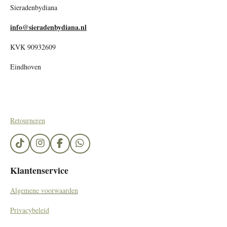
Sieradenbydiana
info@sieradenbydiana.nl
KVK 90932609
Eindhoven
Retourneren
T
I
F
W
i
n
a
h
k
s
c
a
Klantenservice
T
t
e
t
o
a
b
s
Algemene voorwaarden
k
g
o
A
r
o
p
Privacybeleid
a
k
p
m