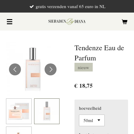
gratis verzenden vanaf 65 euro in NL
Ga
direct
naar
de
hoofdinhoud
Tendenze Eau de
Parfum
nieuw
€ 18,75
hoeveelheid