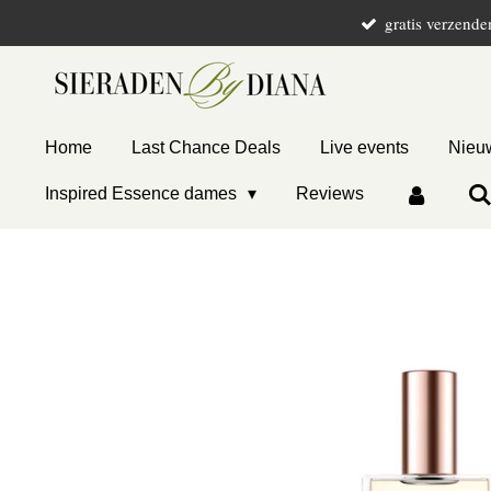
gratis verzende
Ga
direct
naar
de
hoofdinhoud
Home
Last Chance Deals
Live events
Nieuw
Inspired Essence dames
Reviews