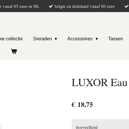
n vanaf 65 euro in NL
belgie en duitsland vanaf 80 euro
e collectie
Sieraden
Accessoires
Tassen
LUXOR Eau 
€ 18,75
hoeveelheid