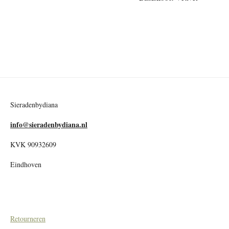
Sieradenbydiana
info@sieradenbydiana.nl
KVK 90932609
Eindhoven
Retourneren