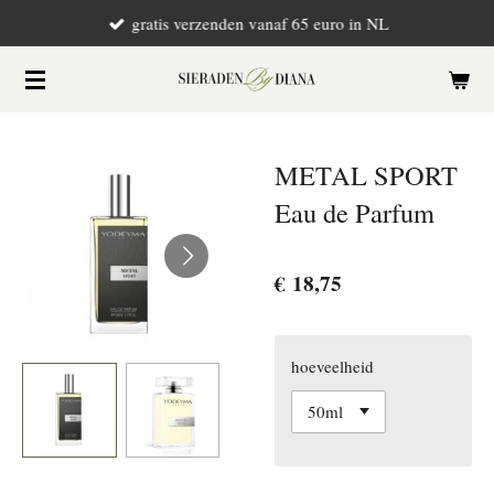
gratis verzenden vanaf 65 euro in NL
Ga
direct
naar
de
hoofdinhoud
METAL SPORT
Eau de Parfum
€ 18,75
hoeveelheid