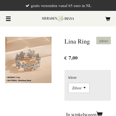
gratis verzenden vanaf 65 euro in NL
Ga
direct
naar
de
hoofdinhoud
Lina Ring
zilver
€ 7,00
kleur
In winkelwagen