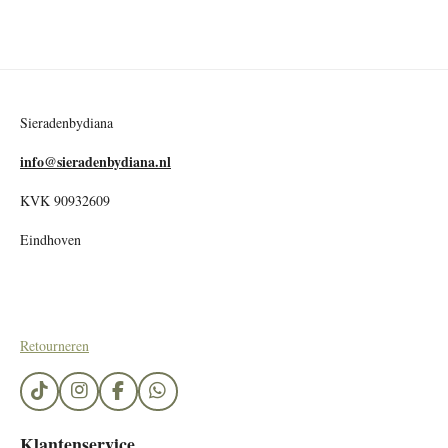
Sieradenbydiana
info@sieradenbydiana.nl
KVK 90932609
Eindhoven
Retourneren
T
I
F
W
i
n
a
h
k
s
c
a
Klantenservice